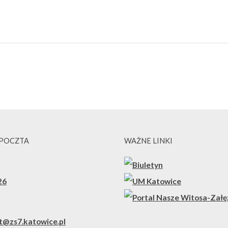
 POCZTA
WAŻNE LINKI
26
t@zs7.katowice.pl