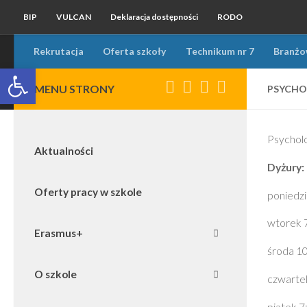
BIP
VULCAN
Deklaracja dostępności
RODO
Przejdź do treści
Rekrutacja
Oferta szkoły
Technikum nr 7
Branżow
Otwórz pasek narzędzi
MENU STRONY
PSYCHO
Psycholo
Aktualności
Dyżury:
Oferty pracy w szkole
poniedzi
wtorek 
Erasmus+
środa 1
O szkole
czwarte
piątek 7