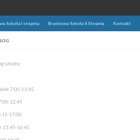
a Szkoła I stopnia
Branżowa Szkoła II Stopnia
Kontakt
LOG
g szkolny
ałek 7:00-11:45
7:00-12:45
0:15-17:00
k 11:45-16:45
:00-12:45