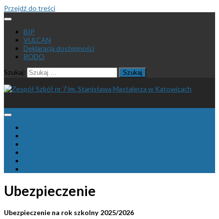
Przejdź do treści
BIP
VULCAN
Deklaracja dostępności
RODO
Szukaj:
Rekrutacja
Oferta szkoły
Technikum nr 7
Branżowa Szkoła I stopnia
Branżowa Szkoła II Stopnia
Kontakt
Ubezpieczenie
Ubezpieczenie na rok szkolny 2025/2026