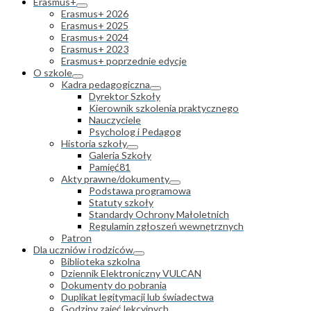
Erasmus+
Erasmus+ 2026
Erasmus+ 2025
Erasmus+ 2024
Erasmus+ 2023
Erasmus+ poprzednie edycje
O szkole
Kadra pedagogiczna
Dyrektor Szkoły
Kierownik szkolenia praktycznego
Nauczyciele
Psycholog i Pedagog
Historia szkoły
Galeria Szkoły
Pamięć81
Akty prawne/dokumenty
Podstawa programowa
Statuty szkoły
Standardy Ochrony Małoletnich
Regulamin zgłoszeń wewnętrznych
Patron
Dla uczniów i rodziców
Biblioteka szkolna
Dziennik Elektroniczny VULCAN
Dokumenty do pobrania
Duplikat legitymacji lub świadectwa
Godziny zajęć lekcyjnych