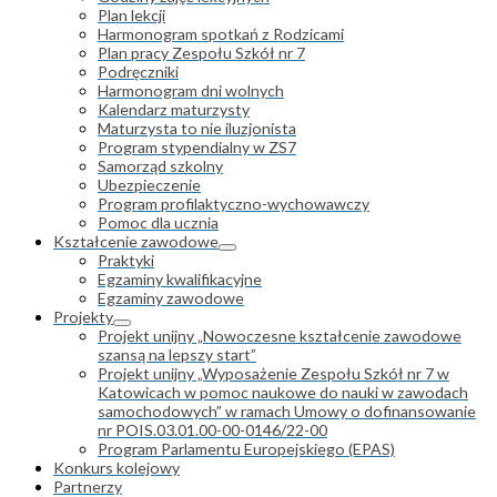
Plan lekcji
Harmonogram spotkań z Rodzicami
Plan pracy Zespołu Szkół nr 7
Podręczniki
Harmonogram dni wolnych
Kalendarz maturzysty
Maturzysta to nie iluzjonista
Program stypendialny w ZS7
Samorząd szkolny
Ubezpieczenie
Program profilaktyczno-wychowawczy
Pomoc dla ucznia
Kształcenie zawodowe
Praktyki
Egzaminy kwalifikacyjne
Egzaminy zawodowe
Projekty
Projekt unijny „Nowoczesne kształcenie zawodowe
szansą na lepszy start”
Projekt unijny „Wyposażenie Zespołu Szkół nr 7 w
Katowicach w pomoc naukowe do nauki w zawodach
samochodowych” w ramach Umowy o dofinansowanie
nr POIS.03.01.00-00-0146/22-00
Program Parlamentu Europejskiego (EPAS)
Konkurs kolejowy
Partnerzy