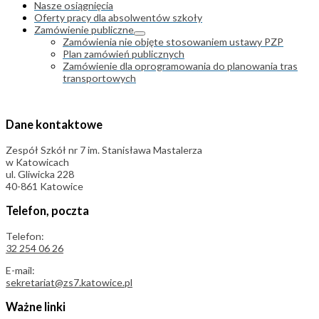
Nasze osiągnięcia
Oferty pracy dla absolwentów szkoły
Zamówienie publiczne
Zamówienia nie objęte stosowaniem ustawy PZP
Plan zamówień publicznych
Zamówienie dla oprogramowania do planowania tras
transportowych
Dane kontaktowe
Zespół Szkół nr 7 im. Stanisława Mastalerza
w Katowicach
ul. Gliwicka 228
40-861 Katowice
Telefon, poczta
Telefon:
32 254 06 26
E-mail:
sekretariat@zs7.katowice.pl
Ważne linki