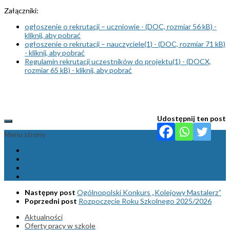
Załączniki:
ogłoszenie o rekrutacji – uczniowie - (DOC, rozmiar 56 kB) -
kliknij, aby pobrać
ogłoszenie o rekrutacji – nauczyciele(1) - (DOC, rozmiar 71 kB)
- kliknij, aby pobrać
Regulamin rekrutacji uczestników do projektu(1) - (DOCX,
rozmiar 65 kB) - kliknij, aby pobrać
Udostępnij ten post
Menu strony
Następny post
Ogólnopolski Konkurs „Kolejowy Mastalerz”
Poprzedni post
Rozpoczęcie Roku Szkolnego 2025/2026
Aktualności
Oferty pracy w szkole