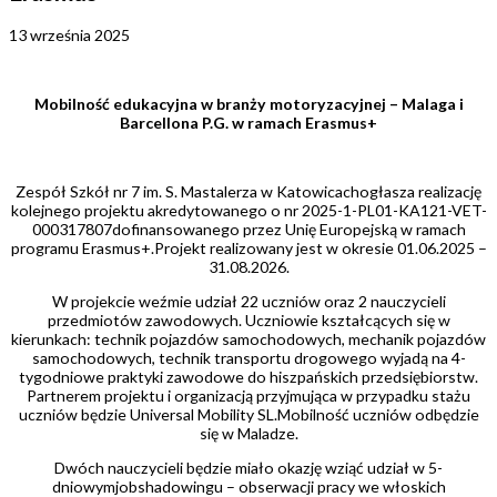
13 września 2025
Mobilność edukacyjna w branży motoryzacyjnej – Malaga i
Barcellona P.G. w ramach Erasmus+
Zespół Szkół nr 7 im. S. Mastalerza w Katowicachogłasza realizację
kolejnego projektu akredytowanego o nr 2025-1-PL01-KA121-VET-
000317807dofinansowanego przez Unię Europejską w ramach
programu Erasmus+.Projekt realizowany jest w okresie 01.06.2025 –
31.08.2026.
W projekcie weźmie udział 22 uczniów oraz 2 nauczycieli
przedmiotów zawodowych. Uczniowie kształcących się w
kierunkach: technik pojazdów samochodowych, mechanik pojazdów
samochodowych, technik transportu drogowego wyjadą na 4-
tygodniowe praktyki zawodowe do hiszpańskich przedsiębiorstw.
Partnerem projektu i organizacją przyjmująca w przypadku stażu
uczniów będzie Universal Mobility SL.Mobilność uczniów odbędzie
się w Maladze.
Dwóch nauczycieli będzie miało okazję wziąć udział w 5-
dniowymjobshadowingu – obserwacji pracy we włoskich