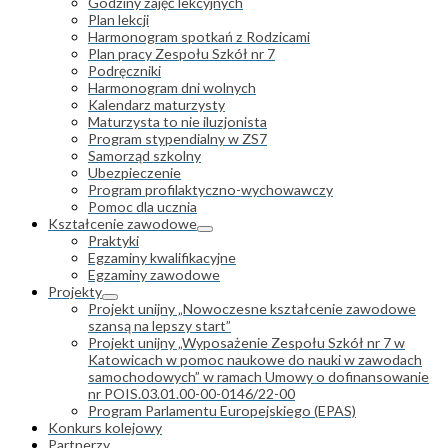
Godziny zajęć lekcyjnych
Plan lekcji
Harmonogram spotkań z Rodzicami
Plan pracy Zespołu Szkół nr 7
Podręczniki
Harmonogram dni wolnych
Kalendarz maturzysty
Maturzysta to nie iluzjonista
Program stypendialny w ZS7
Samorząd szkolny
Ubezpieczenie
Program profilaktyczno-wychowawczy
Pomoc dla ucznia
Kształcenie zawodowe
Praktyki
Egzaminy kwalifikacyjne
Egzaminy zawodowe
Projekty
Projekt unijny „Nowoczesne kształcenie zawodowe
szansą na lepszy start”
Projekt unijny „Wyposażenie Zespołu Szkół nr 7 w
Katowicach w pomoc naukowe do nauki w zawodach
samochodowych” w ramach Umowy o dofinansowanie
nr POIS.03.01.00-00-0146/22-00
Program Parlamentu Europejskiego (EPAS)
Konkurs kolejowy
Partnerzy