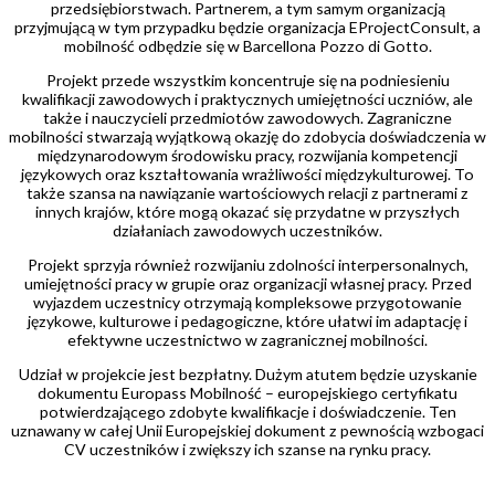
przedsiębiorstwach. Partnerem, a tym samym organizacją
przyjmującą w tym przypadku będzie organizacja EProjectConsult, a
mobilność odbędzie się w Barcellona Pozzo di Gotto.
Projekt przede wszystkim koncentruje się na podniesieniu
kwalifikacji zawodowych i praktycznych umiejętności uczniów, ale
także i nauczycieli przedmiotów zawodowych. Zagraniczne
mobilności stwarzają wyjątkową okazję do zdobycia doświadczenia w
międzynarodowym środowisku pracy, rozwijania kompetencji
językowych oraz kształtowania wrażliwości międzykulturowej. To
także szansa na nawiązanie wartościowych relacji z partnerami z
innych krajów, które mogą okazać się przydatne w przyszłych
działaniach zawodowych uczestników.
Projekt sprzyja również rozwijaniu zdolności interpersonalnych,
umiejętności pracy w grupie oraz organizacji własnej pracy. Przed
wyjazdem uczestnicy otrzymają kompleksowe przygotowanie
językowe, kulturowe i pedagogiczne, które ułatwi im adaptację i
efektywne uczestnictwo w zagranicznej mobilności.
Udział w projekcie jest bezpłatny. Dużym atutem będzie uzyskanie
dokumentu Europass Mobilność – europejskiego certyfikatu
potwierdzającego zdobyte kwalifikacje i doświadczenie. Ten
uznawany w całej Unii Europejskiej dokument z pewnością wzbogaci
CV uczestników i zwiększy ich szanse na rynku pracy.