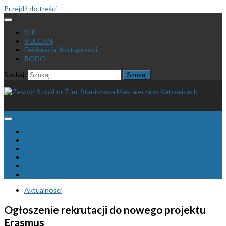
Przejdź do treści
BIP
VULCAN
Deklaracja dostępności
RODO
Szukaj:
Rekrutacja
Oferta szkoły
Technikum nr 7
Branżowa Szkoła I stopnia
Branżowa Szkoła II Stopnia
Kontakt
Aktualności
Ogłoszenie rekrutacji do nowego projektu
Erasmus