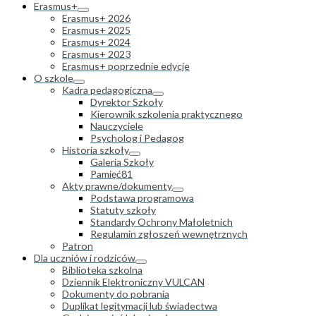
Erasmus+
Erasmus+ 2026
Erasmus+ 2025
Erasmus+ 2024
Erasmus+ 2023
Erasmus+ poprzednie edycje
O szkole
Kadra pedagogiczna
Dyrektor Szkoły
Kierownik szkolenia praktycznego
Nauczyciele
Psycholog i Pedagog
Historia szkoły
Galeria Szkoły
Pamięć81
Akty prawne/dokumenty
Podstawa programowa
Statuty szkoły
Standardy Ochrony Małoletnich
Regulamin zgłoszeń wewnętrznych
Patron
Dla uczniów i rodziców
Biblioteka szkolna
Dziennik Elektroniczny VULCAN
Dokumenty do pobrania
Duplikat legitymacji lub świadectwa