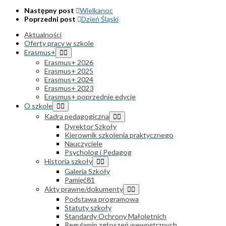
Następny post
Wielkanoc
Poprzedni post
Dzień Śląski
Aktualności
Oferty pracy w szkole
Erasmus+
Erasmus+ 2026
Erasmus+ 2025
Erasmus+ 2024
Erasmus+ 2023
Erasmus+ poprzednie edycje
O szkole
Kadra pedagogiczna
Dyrektor Szkoły
Kierownik szkolenia praktycznego
Nauczyciele
Psycholog i Pedagog
Historia szkoły
Galeria Szkoły
Pamięć81
Akty prawne/dokumenty
Podstawa programowa
Statuty szkoły
Standardy Ochrony Małoletnich
Regulamin zgłoszeń wewnętrznych