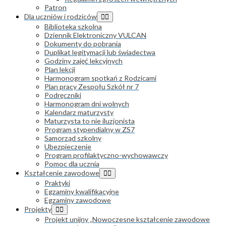
Patron
Dla uczniów i rodziców
Biblioteka szkolna
Dziennik Elektroniczny VULCAN
Dokumenty do pobrania
Duplikat legitymacji lub świadectwa
Godziny zajęć lekcyjnych
Plan lekcji
Harmonogram spotkań z Rodzicami
Plan pracy Zespołu Szkół nr 7
Podręczniki
Harmonogram dni wolnych
Kalendarz maturzysty
Maturzysta to nie iluzjonista
Program stypendialny w ZS7
Samorząd szkolny
Ubezpieczenie
Program profilaktyczno-wychowawczy
Pomoc dla ucznia
Kształcenie zawodowe
Praktyki
Egzaminy kwalifikacyjne
Egzaminy zawodowe
Projekty
Projekt unijny „Nowoczesne kształcenie zawodowe