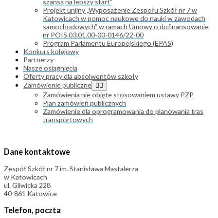
szansą na lepszy start”
Projekt unijny „Wyposażenie Zespołu Szkół nr 7 w
Katowicach w pomoc naukowe do nauki w zawodach
samochodowych” w ramach Umowy o dofinansowanie
nr POIS.03.01.00-00-0146/22-00
Program Parlamentu Europejskiego (EPAS)
Konkurs kolejowy
Partnerzy
Nasze osiągnięcia
Oferty pracy dla absolwentów szkoły
Zamówienie publiczne
Zamówienia nie objęte stosowaniem ustawy PZP
Plan zamówień publicznych
Zamówienie dla oprogramowania do planowania tras
transportowych
Dane kontaktowe
Zespół Szkół nr 7 im. Stanisława Mastalerza
w Katowicach
ul. Gliwicka 228
40-861 Katowice
Telefon, poczta