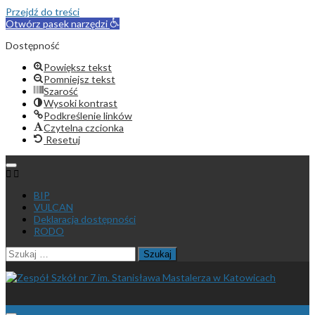
Przejdź do treści
Otwórz pasek narzędzi
Dostępność
Powiększ tekst
Pomniejsz tekst
Szarość
Wysoki kontrast
Podkreślenie linków
Czytelna czcionka
Resetuj
Przejdź
do
treści
BIP
VULCAN
Deklaracja dostępności
RODO
Szukaj: