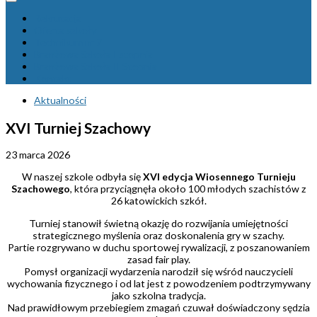
Rekrutacja
Oferta szkoły
Technikum nr 7
Branżowa Szkoła I stopnia
Branżowa Szkoła II Stopnia
Kontakt
Aktualności
XVI Turniej Szachowy
23 marca 2026
W naszej szkole odbyła się
XVI edycja Wiosennego Turnieju
Szachowego
, która przyciągnęła około 100 młodych szachistów z
26 katowickich szkół.
Turniej stanowił świetną okazję do rozwijania umiejętności
strategicznego myślenia oraz doskonalenia gry w szachy.
Partie rozgrywano w duchu sportowej rywalizacji, z poszanowaniem
zasad fair play.
Pomysł organizacji wydarzenia narodził się wśród nauczycieli
wychowania fizycznego i od lat jest z powodzeniem podtrzymywany
jako szkolna tradycja.
Nad prawidłowym przebiegiem zmagań czuwał doświadczony sędzia