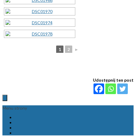
1
2
►
Udostępnij ten post
Menu strony